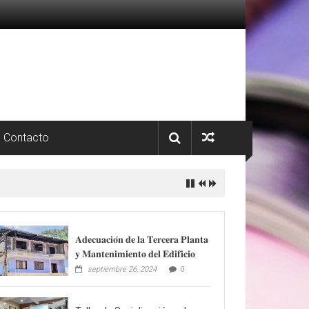
Contacto
𝐀𝐝𝐞𝐜𝐮𝐚𝐜𝐢𝐨́𝐧 𝐝𝐞 𝐥𝐚 𝐓𝐞𝐫𝐜𝐞𝐫𝐚 𝐏𝐥𝐚𝐧𝐭𝐚
𝐲 𝐌𝐚𝐧𝐭𝐞𝐧𝐢𝐦𝐢𝐞𝐧𝐭𝐨 𝐝𝐞𝐥 𝐄𝐝𝐢𝐟𝐢𝐜𝐢𝐨
septiembre 26, 2024
0